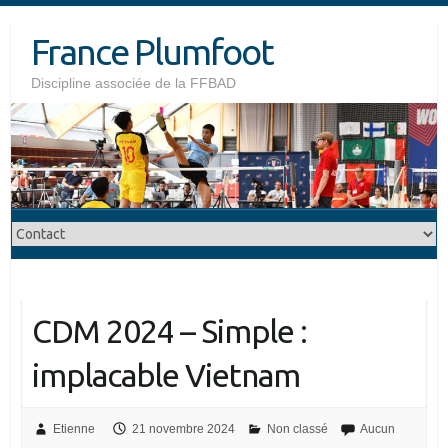
Skip
France Plumfoot
to
content
Discipline associée de la FFBAD
CDM 2024 – Simple :
implacable Vietnam
Etienne
21 novembre 2024
Non classé
Aucun