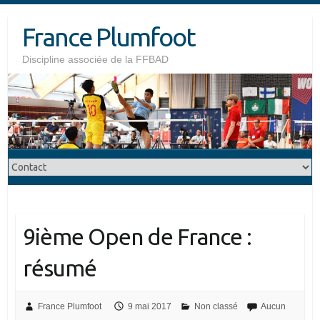
Skip
France Plumfoot
to
content
Discipline associée de la FFBAD
9ième Open de France :
résumé
France Plumfoot
9 mai 2017
Non classé
Aucun