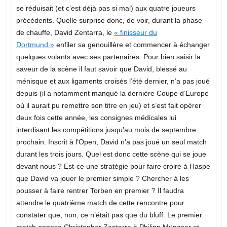
se réduisait (et c’est déjà pas si mal) aux quatre joueurs
précédents. Quelle surprise donc, de voir, durant la phase
de chauffe, David Zentarra, le
« finisseur du
Dortmund »
enfiler sa genouillère et commencer à échanger
quelques volants avec ses partenaires. Pour bien saisir la
saveur de la scène il faut savoir que David, blessé au
ménisque et aux ligaments croisés l’été dernier, n’a pas joué
depuis (il a notamment manqué la dernière Coupe d’Europe
où il aurait pu remettre son titre en jeu) et s’est fait opérer
deux fois cette année, les consignes médicales lui
interdisant les compétitions jusqu’au mois de septembre
prochain. Inscrit à l’Open, David n’a pas joué un seul match
durant les trois jours. Quel est donc cette scène qui se joue
devant nous ? Est-ce une stratégie pour faire croire à Haspe
que David va jouer le premier simple ? Chercher à les
pousser à faire rentrer Torben en premier ? Il faudra
attendre le quatrième match de cette rencontre pour
constater que, non, ce n’était pas que du bluff. Le premier
match opposa Christopher Zentarra à Philipp Münzner et