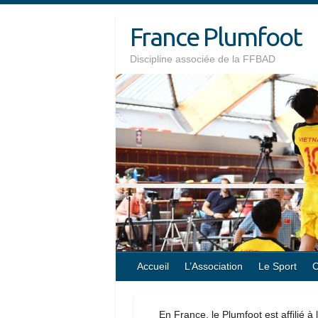
Skip
France Plumfoot
to
content
Discipline associée de la FFBAD
Accueil
L’Association
Le Sport
C
En France, le Plumfoot est affilié à 