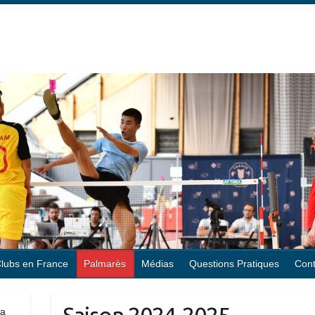
lubs en France
Palmarès
Médias
Questions Pratiques
Cont
la