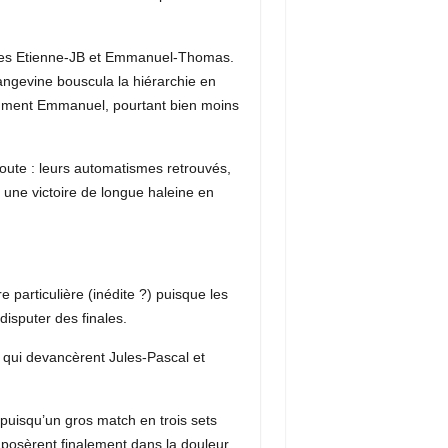
ires Etienne-JB et Emmanuel-Thomas.
angevine bouscula la hiérarchie en
amment Emmanuel, pourtant bien moins
route : leurs automatismes retrouvés,
 une victoire de longue haleine en
 particulière (inédite ?) puisque les
disputer des finales.
, qui devancèrent Jules-Pascal et
uisqu’un gros match en trois sets
posèrent finalement dans la douleur