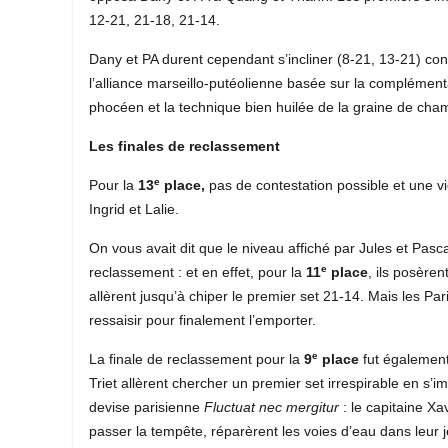
12-21, 21-18, 21-14.
Dany et PA durent cependant s’incliner (8-21, 13-21) cont
l’alliance marseillo-putéolienne basée sur la complémentar
phocéen et la technique bien huilée de la graine de cham
Les finales de reclassement
e
Pour la
13
place,
pas de contestation possible et une 
Ingrid et Lalie.
On vous avait dit que le niveau affiché par Jules et Pasca
e
reclassement : et en effet, pour la
11
place
, ils posère
allèrent jusqu’à chiper le premier set 21-14. Mais les Pari
ressaisir pour finalement l’emporter.
e
La finale de reclassement pour la
9
place
fut également
Triet allèrent chercher un premier set irrespirable en s’
devise parisienne
Fluctuat nec mergitur
: le capitaine Xa
passer la tempête, réparèrent les voies d’eau dans leur j