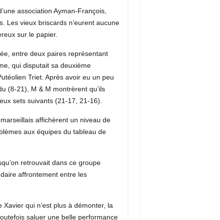
 d’une association Ayman-François,
es. Les vieux briscards n’eurent aucune
ereux sur le papier.
rée, entre deux paires représentant
ime, qui disputait sa deuxième
utéolien Triet. Après avoir eu un peu
u (8-21), M & M montrèrent qu’ils
eux sets suivants (21-17, 21-16).
 marseillais affichèrent un niveau de
roblèmes aux équipes du tableau de
isqu’on retrouvait dans ce groupe
daire affrontement entre les
.
e Xavier qui n’est plus à démonter, la
 toutefois saluer une belle performance