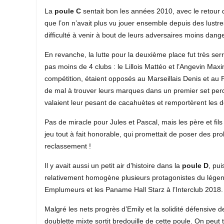
La
poule C
sentait bon les années 2010, avec le retour
que l’on n’avait plus vu jouer ensemble depuis des lustr
difficulté à venir à bout de leurs adversaires moins dang
En revanche, la lutte pour la deuxième place fut très ser
pas moins de 4 clubs : le Lillois Mattéo et l’Angevin Max
compétition, étaient opposés au Marseillais Denis et au P
de mal à trouver leurs marques dans un premier set perd
valaient leur pesant de cacahuètes et remportèrent les d
Pas de miracle pour Jules et Pascal, mais les père et fils
jeu tout à fait honorable, qui promettait de poser des p
reclassement !
Il y avait aussi un petit air d’histoire dans la
poule D
, pu
relativement homogène plusieurs protagonistes du légen
Emplumeurs et les Paname Hall Starz à l’Interclub 2018
Malgré les nets progrès d’Emily et la solidité défensive d
doublette mixte sortit bredouille de cette poule. On peut