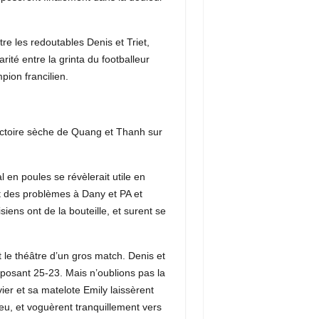
re les redoutables Denis et Triet,
ité entre la grinta du footballeur
pion francilien.
victoire sèche de Quang et Thanh sur
l en poules se révèlerait utile en
nt des problèmes à Dany et PA et
siens ont de la bouteille, et surent se
 le théâtre d’un gros match. Denis et
imposant 25-23. Mais n’oublions pas la
vier et sa matelote Emily laissèrent
eu, et voguèrent tranquillement vers