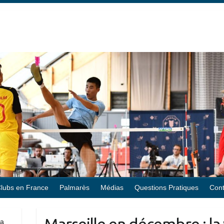
lubs en France
Palmarès
Médias
Questions Pratiques
Cont
la