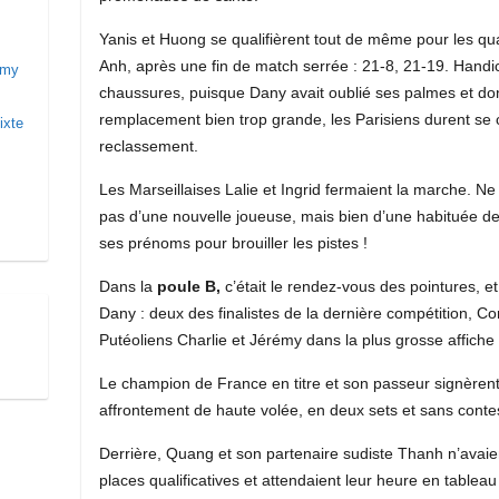
Yanis et Huong se qualifièrent tout de même pour les q
Anh, après une fin de match serrée : 21-8, 21-19. Hand
rémy
chaussures, puisque Dany avait oublié ses palmes et do
remplacement bien trop grande, les Parisiens durent se 
ixte
reclassement.
Les Marseillaises Lalie et Ingrid fermaient la marche. Ne 
pas d’une nouvelle joueuse, mais bien d’une habituée des
ses prénoms pour brouiller les pistes !
Dans la
poule B,
c’était le rendez-vous des pointures, 
Dany : deux des finalistes de la dernière compétition, Cor
Putéoliens Charlie et Jérémy dans la plus grosse affich
Le champion de France en titre et son passeur signèrent 
affrontement de haute volée, en deux sets et sans contes
Derrière, Quang et son partenaire sudiste Thanh n’avaie
places qualificatives et attendaient leur heure en table