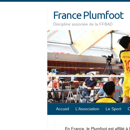
Skip
France Plumfoot
to
content
Discipline associée de la FFBAD
Accueil
L’Association
Le Sport
C
En France, le Plumfoot est affilié à 