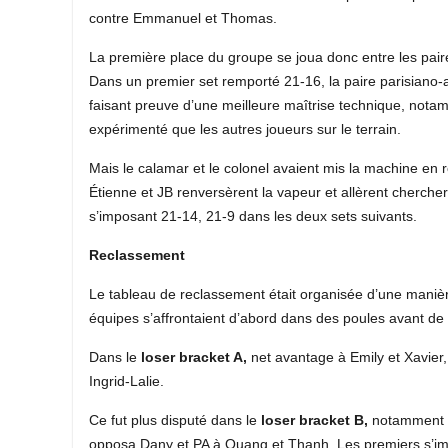
contre Emmanuel et Thomas.
La première place du groupe se joua donc entre les pa
Dans un premier set remporté 21-16, la paire parisiano-
faisant preuve d’une meilleure maîtrise technique, not
expérimenté que les autres joueurs sur le terrain.
Mais le calamar et le colonel avaient mis la machine en 
Étienne et JB renversèrent la vapeur et allèrent chercher
s’imposant 21-14, 21-9 dans les deux sets suivants.
Reclassement
Le tableau de reclassement était organisée d’une manière
équipes s’affrontaient d’abord dans des poules avant de 
Dans le
loser bracket A,
net avantage à Emily et Xavier
Ingrid-Lalie.
Ce fut plus disputé dans le
loser bracket B,
notamment p
opposa Dany et PA à Quang et Thanh. Les premiers s’im