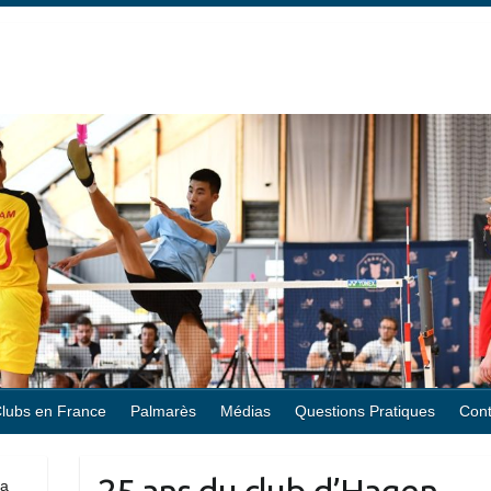
lubs en France
Palmarès
Médias
Questions Pratiques
Cont
la