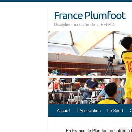
Skip
France Plumfoot
to
content
Discipline associée de la FFBAD
Accueil
L’Association
Le Sport
C
En France, le Plumfoot est affilié à 