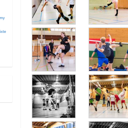
rémy
ixte