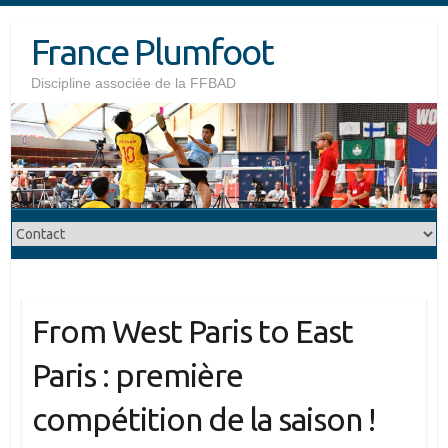
Skip
France Plumfoot
to
content
Discipline associée de la FFBAD
From West Paris to East
Paris : première
compétition de la saison !