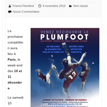
France Plumfoot
9 novembre 2016
Non classé
Aucun Commentaire
La
prochaine
compétitio
n aura
lieu à
Paris
, le
week-end
des
10 et
11
décembr
e
.
Le samedi
10