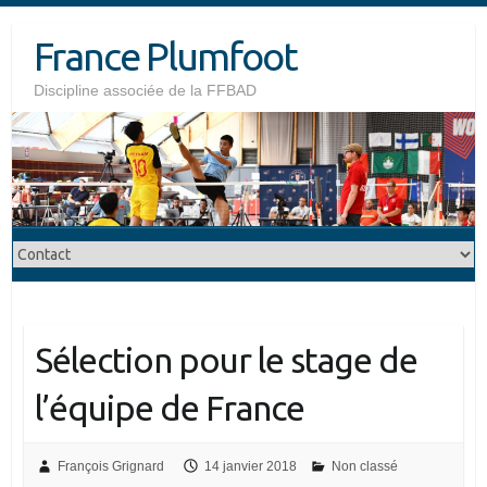
Skip
France Plumfoot
to
content
Discipline associée de la FFBAD
Sélection pour le stage de
l’équipe de France
François Grignard
14 janvier 2018
Non classé