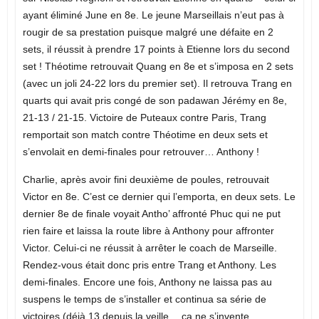
ayant éliminé June en 8e. Le jeune Marseillais n’eut pas à
rougir de sa prestation puisque malgré une défaite en 2
sets, il réussit à prendre 17 points à Etienne lors du second
set ! Théotime retrouvait Quang en 8e et s’imposa en 2 sets
(avec un joli 24-22 lors du premier set). Il retrouva Trang en
quarts qui avait pris congé de son padawan Jérémy en 8e,
21-13 / 21-15. Victoire de Puteaux contre Paris, Trang
remportait son match contre Théotime en deux sets et
s’envolait en demi-finales pour retrouver… Anthony !
Charlie, après avoir fini deuxième de poules, retrouvait
Victor en 8e. C’est ce dernier qui l’emporta, en deux sets. Le
dernier 8e de finale voyait Antho’ affronté Phuc qui ne put
rien faire et laissa la route libre à Anthony pour affronter
Victor. Celui-ci ne réussit à arrêter le coach de Marseille.
Rendez-vous était donc pris entre Trang et Anthony. Les
demi-finales. Encore une fois, Anthony ne laissa pas au
suspens le temps de s’installer et continua sa série de
victoires (déjà 13 depuis la veille… ça ne s’invente