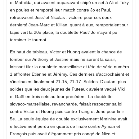
et Mathilda, qui avaient auparavant chipé un set à Ali et Toky
en poules et remporté leur match contre Jo et Paul,
retrouvaient Jess’ et Nicolas : victoire pour ces deux
derniers! Jean-Marc et Killian, quant à eux, remportaient sur
tapis vert la 20e place, la doublette Paul/ Jo n’ayant pu
terminer le tournoi.
En haut de tableau, Victor et Huong avaient la chance de
tomber sur Anthony et Justine mais ne surent la saisir,
laissant filer la doublette marseillaise et tête de série numéro
1 affronter Etienne et Jérémy. Ces derniers s’accrochaient et
s’inclinaient finalement 21-15, 21-17. Solides. D’autant plus
solides que les deux jeunes de Puteaux avaient vaqué Viki
et Gaël en trois sets au tour précédent. La doublette
slovaco-marseillaise, revancharde, faisait respecter sa loi
contre Victor et Huong puis contre Trang et June pour finir
5e. La seule équipe de double exclusivement féminine avait
effectivement perdu en quarts de finale contre Ayman et
François puis avait élégamment pris congé de Nico et