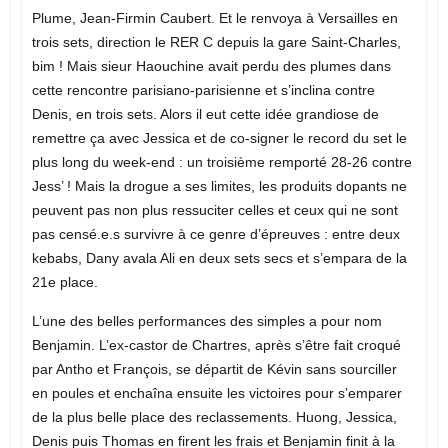
Plume, Jean-Firmin Caubert. Et le renvoya à Versailles en
trois sets, direction le RER C depuis la gare Saint-Charles,
bim ! Mais sieur Haouchine avait perdu des plumes dans
cette rencontre parisiano-parisienne et s’inclina contre
Denis, en trois sets. Alors il eut cette idée grandiose de
remettre ça avec Jessica et de co-signer le record du set le
plus long du week-end : un troisième remporté 28-26 contre
Jess’ ! Mais la drogue a ses limites, les produits dopants ne
peuvent pas non plus ressuciter celles et ceux qui ne sont
pas censé.e.s survivre à ce genre d’épreuves : entre deux
kebabs, Dany avala Ali en deux sets secs et s’empara de la
21e place.
L’une des belles performances des simples a pour nom
Benjamin. L’ex-castor de Chartres, après s’être fait croqué
par Antho et François, se départit de Kévin sans sourciller
en poules et enchaîna ensuite les victoires pour s’emparer
de la plus belle place des reclassements. Huong, Jessica,
Denis puis Thomas en firent les frais et Benjamin finit à la