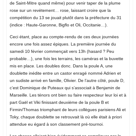
de Saint-Mitre quand même) pour venir taper de la plume
rose sur un revètement… rose, laissant croire que la
compétition du 13 se jouait plutôt dans la préfecture du 31
(indice : Haute-Garonne, Bigflo et Oli, Occitanie…).
Ceci étant, place au compte-rendu de ces deux journées
encore une fois assez épiques. La première journée du
samedi 10 février commençait vers 13h (hasard ? Peu
probable…), une fois les terrains, les caméras et la buvette
mis en place. Les doubles donc. Dans la poule A, une
doublette inédite entre un castor enragé nommé Adrien et
un sudiste arrivé en famille, Olivier. De l’autre côté, poule D,
c’est Dominique de Puteaux qui s’associait à Benjamin de
Marseille. Les ténors ont bien su faire respecteur leur loi et à
part Gaël et Viki finissant deuxième de la poule B et
Firmin/Thomas triomphant de leurs collègues parisiens Ali et
Toky, chaque doublette se retrouvait là où elle était à priori
attendue eu égard à son classement pré-tournoi.
Les choses allaient bien évidemment se compliquer par la