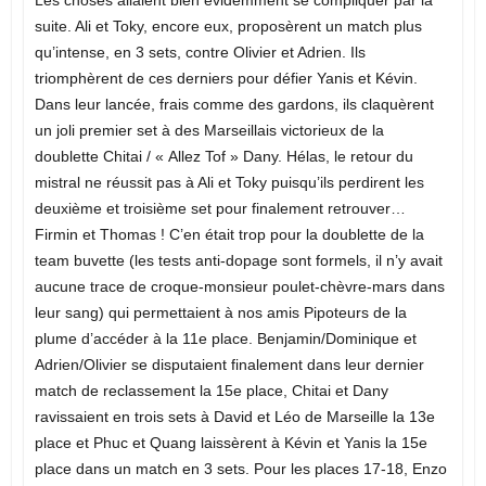
suite. Ali et Toky, encore eux, proposèrent un match plus
qu’intense, en 3 sets, contre Olivier et Adrien. Ils
triomphèrent de ces derniers pour défier Yanis et Kévin.
Dans leur lancée, frais comme des gardons, ils claquèrent
un joli premier set à des Marseillais victorieux de la
doublette Chitai / « Allez Tof » Dany. Hélas, le retour du
mistral ne réussit pas à Ali et Toky puisqu’ils perdirent les
deuxième et troisième set pour finalement retrouver…
Firmin et Thomas ! C’en était trop pour la doublette de la
team buvette (les tests anti-dopage sont formels, il n’y avait
aucune trace de croque-monsieur poulet-chèvre-mars dans
leur sang) qui permettaient à nos amis Pipoteurs de la
plume d’accéder à la 11e place. Benjamin/Dominique et
Adrien/Olivier se disputaient finalement dans leur dernier
match de reclassement la 15e place, Chitai et Dany
ravissaient en trois sets à David et Léo de Marseille la 13e
place et Phuc et Quang laissèrent à Kévin et Yanis la 15e
place dans un match en 3 sets. Pour les places 17-18, Enzo