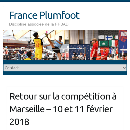
Skip
France Plumfoot
to
content
Discipline associée de la FFBAD
Retour sur la compétition à
Marseille – 10 et 11 février
2018