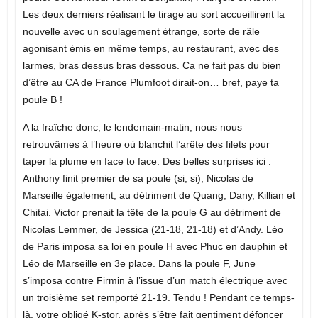
Les deux derniers réalisant le tirage au sort accueillirent la
nouvelle avec un soulagement étrange, sorte de râle
agonisant émis en même temps, au restaurant, avec des
larmes, bras dessus bras dessous. Ca ne fait pas du bien
d’être au CA de France Plumfoot dirait-on… bref, paye ta
poule B !
A la fraîche donc, le lendemain-matin, nous nous
retrouvâmes à l’heure où blanchit l’arête des filets pour
taper la plume en face to face. Des belles surprises ici :
Anthony finit premier de sa poule (si, si), Nicolas de
Marseille également, au détriment de Quang, Dany, Killian et
Chitai. Victor prenait la tête de la poule G au détriment de
Nicolas Lemmer, de Jessica (21-18, 21-18) et d’Andy. Léo
de Paris imposa sa loi en poule H avec Phuc en dauphin et
Léo de Marseille en 3e place. Dans la poule F, June
s’imposa contre Firmin à l’issue d’un match électrique avec
un troisième set remporté 21-19. Tendu ! Pendant ce temps-
là, votre obligé K-stor, après s’être fait gentiment défoncer