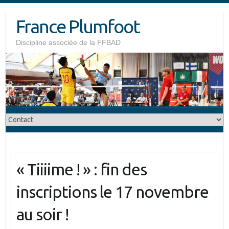
Skip
France Plumfoot
to
content
Discipline associée de la FFBAD
« Tiiiime ! » : fin des
inscriptions le 17 novembre
au soir !