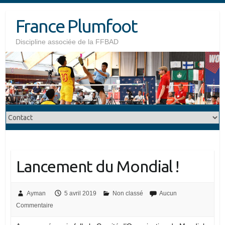
Skip
France Plumfoot
to
content
Discipline associée de la FFBAD
Lancement du Mondial !
Ayman
5 avril 2019
Non classé
Aucun
Commentaire