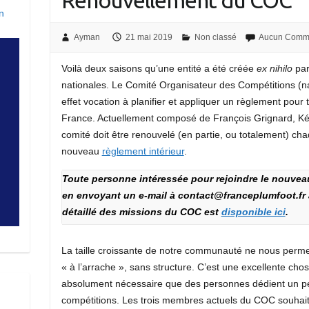
Renouvellement du COC
n
Ayman
21 mai 2019
Non classé
Aucun Comme
Voilà deux saisons qu’une entité a été créée
ex nihilo
par
nationales. Le Comité Organisateur des Compétitions (n
effet vocation à planifier et appliquer un règlement pour
France. Actuellement composé de François Grignard, Kév
comité doit être renouvelé (en partie, ou totalement) c
nouveau
règlement intérieur
.
Toute personne intéressée pour rejoindre le nouveau
en envoyant un e-mail à contact@franceplumfoot.fr av
détaillé des missions du COC est
disponible ici
.
La taille croissante de notre communauté ne nous perme
« à l’arrache », sans structure. C’est une excellente chose
absolument nécessaire que des personnes dédient un pe
compétitions. Les trois membres actuels du COC souhait