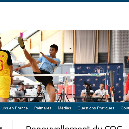
lubs en France
Palmarès
Médias
Questions Pratiques
Cont
la