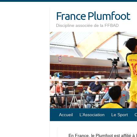
Skip
France Plumfoot
to
content
Discipline associée de la FFBAD
Accueil
L’Association
Le Sport
C
En France, le Plumfoot est affilié à 